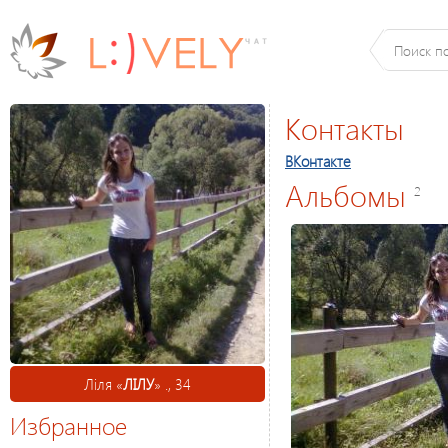
Контакты
ВКонтакте
Альбомы
2
Ліля «
ЛІЛУ
» ., 34
Избранное