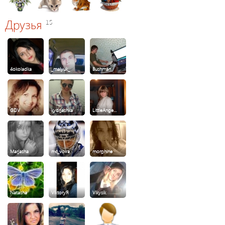
Друзья
15
4okoladka
_malyuk_
Bushman
GDV
kydrjashka
LittleAnge…
Marjasha
mc_vova
morphine
Natasha
ViktoryЯ
Vikysik