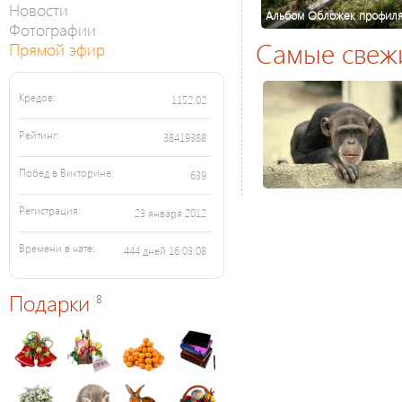
Новости
Альбом Обложек профил
Фотографии
Самые свеж
Прямой эфир
Кредов:
1152.02
Рейтинг:
38419388
Побед в Викторине:
639
Регистрация:
23 января 2012
Времени в чате:
444 дней 16:03:08
Подарки
8