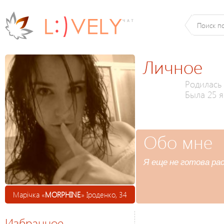
Личное
Родилась 
Была 25 я
Обо мне
Я еще не готова ра
Марічка «
MORPHINE
» Іроденко, 34
Избранное