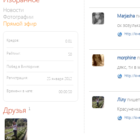
Новости
Фотографии
Marjasha
п
Прямой эфир
ох зозулька))
http://lov
Кредов:
0.01
Рейтинг:
50
morphine
п
дякс, ти в 
Побед в Викторине:
http://lov
Регистрация:
25 января 2012
Времени в чате:
00:00:50
Лілу
пишет
Друзья
1
Красунечка!!
http://lov
Лілу