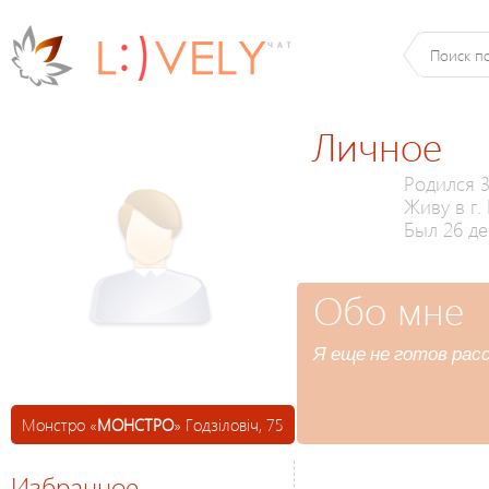
Личное
Родился 3
Живу в г
Был 26 де
Обо мне
Я еще не готов расс
Монстро «
МОНСТРО
» Годзіловіч, 75
Избранное