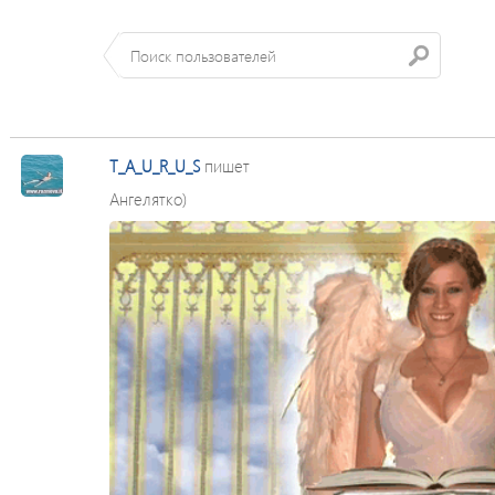
T_A_U_R_U_S
пишет
Ангелятко)