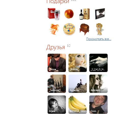
Подарки
Просмотреть все...
Друзья
32
_Prince__
_Riddle_
_S_I_M_O_N…
_Sandora_
Agressor
Ambient
Anjela
BANANA_RAM…
CooL