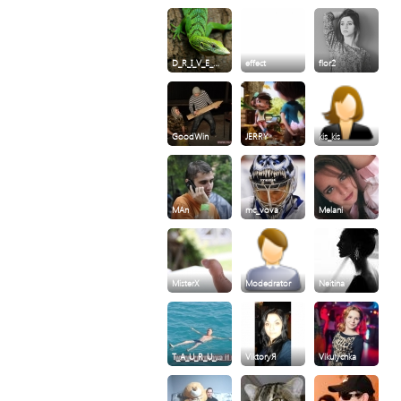
D_R_I_V_E_…
effect
flor2
GoodWin
JERRY
kis_kis
MAn
mc_vova
Melani
MisterX
Modedrator
Neitina
T_A_U_R_U_…
ViktoryЯ
Vikulychka