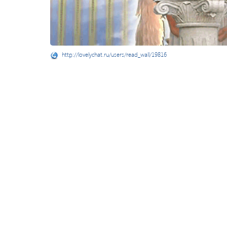
http://lovelychat.ru/users/read_wall/19816