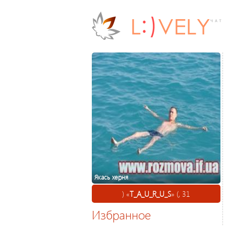
Якась херня
) «
T_A_U_R_U_S
» (, 31
Избранное