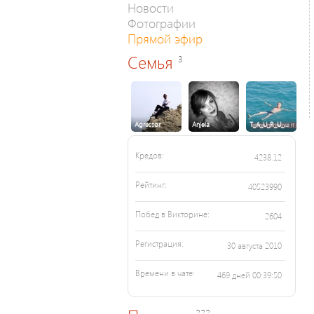
Новости
Фотографии
Прямой эфир
Семья
3
Agressor
Anjela
T_A_U_R_U_…
Кредов:
4238.12
Рейтинг:
40523990
Побед в Викторине:
2604
Регистрация:
30 августа 2010
Времени в чате:
469 дней 00:39:50
222