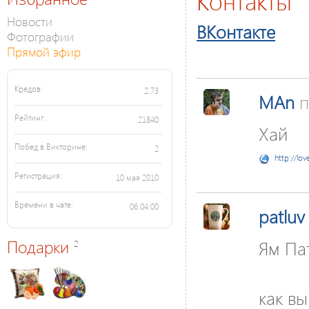
Контакты
Новости
ВКонтакте
Фотографии
Прямой эфир
Кредов:
2.73
MAn
п
Рейтинг:
21840
Хай
Побед в Викторине:
2
http://lov
Регистрация:
10 мая 2010
Времени в чате:
06:04:00
patluv
Подарки
Ям Па
2
как в