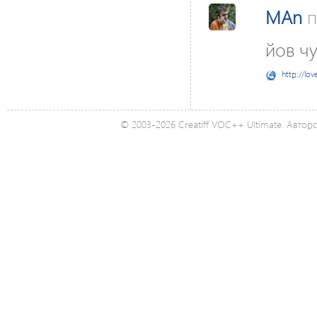
MAn
п
йов ч
http://lov
© 2003-2026 Creatiff VOC++ Ultimate. Автор