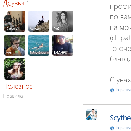
Друзья
7
профи
по ва
на мо
_Sandora_
Agressor
flor2
(dr.pa
то оче
MAn
T_A_U_R_U_…
БАГДАНЧІК
благо
С ува
пуФФистік
Полезное
http://lov
Правила
Scythe
http://lov