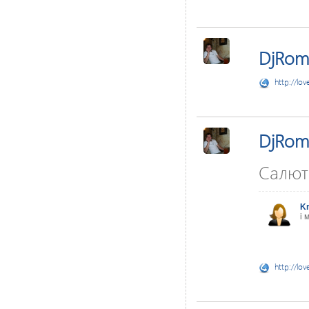
DjRom
http://lov
DjRom
Салют 
Kr
і 
http://lov