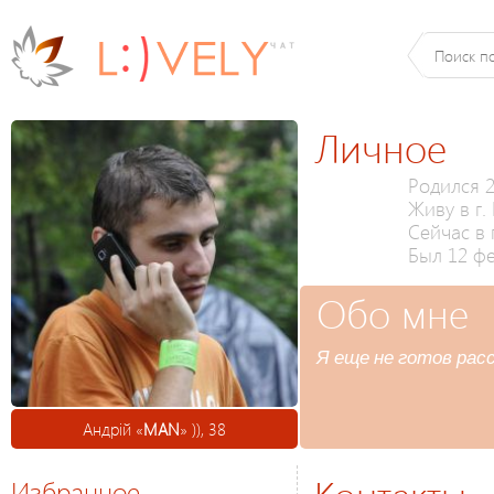
Личное
Родился 2
Живу в г.
Сейчас в 
Был 12 фе
Обо мне
Я еще не готов расс
Андрій «
MAN
» )), 38
Избранное