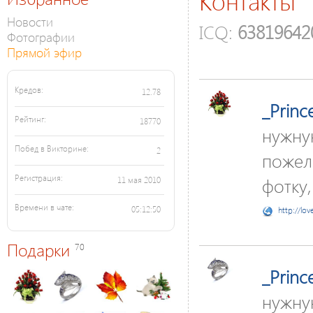
Контакты
Новости
ICQ:
6381964
Фотографии
Прямой эфир
Кредов:
12.78
_Princ
Рейтинг:
18770
нужну
Побед в Викторине:
2
пожела
Регистрация:
фотку,
11 мая 2010
Времени в чате:
05:12:50
http://lov
Подарки
70
_Princ
нужну