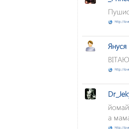
Пушист
http://lov
Януся
ВІТАЮ 
http://lov
Dr_Jek
йомайо
а мама
http://lov