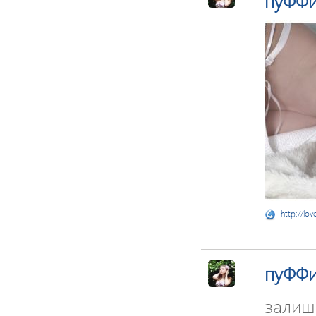
пуФФи
http://lov
пуФФи
залиша