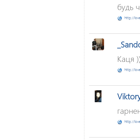
будь 
http://lov
_Sand
Каця )
http://lov
Viktor
гарнен
http://lov