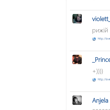
violett
рижій 
http://lov
_Princ
+))))
http://lov
Anjela