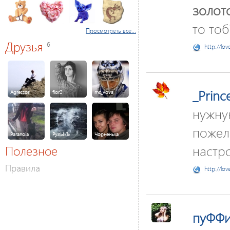
золото
то тоб
Просмотреть все...
Друзья
6
http://lov
_Princ
Agressor
flor2
mc_vova
нужну
пожел
Paranoia
РулЫкЪ
Чорненька
настро
Полезное
Правила
http://lov
пуФФи