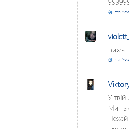
999999
http://lov
violett
рижа
http://lov
Viktor
У твій
Ми так
Нехай 
І квіти