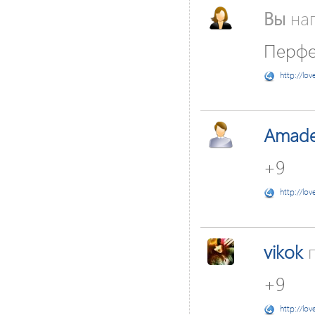
Вы
нап
Перфек
http://lov
Amade
+9
http://lov
vikok
п
+9
http://lov