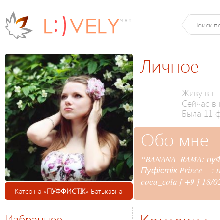
Личное
Живу в г.
Сейчас в 
Была 11 ф
Обо мне
“BANANA_RAMA: пуФ
Пуфістік Prince__:
coca_cola [ +9 ] 18/
Катєріна «
ПУФФИСТІК
» Батькавна
Избранное