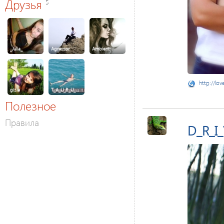
Друзья
5
_Julia_
Agressor
Ambient
http://lov
gizia
T_A_U_R_U_…
Полезное
Правила
D_R_I