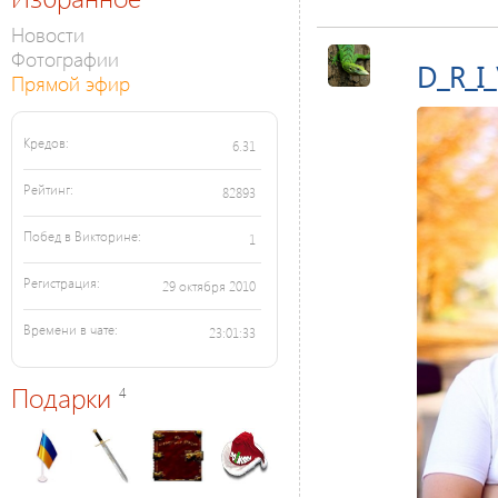
Новости
Фотографии
D_R_I
Прямой эфир
Кредов:
6.31
Рейтинг:
82893
Побед в Викторине:
1
Регистрация:
29 октября 2010
Времени в чате:
23:01:33
Подарки
4