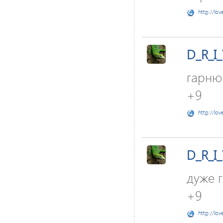
http://lov
D_R_I
гарню
+9
http://lov
D_R_I
дуже 
+9
http://lov