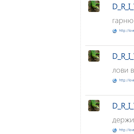
D_R_I
гарню
http://lov
D_R_I
лови в
http://lov
D_R_I
держи
http://lov