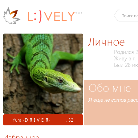
Личное
Родился 2
Живу в г
Был 28 ию
Обо мне
Я еще не готов расс
Yura «
D_R_I_V_E_R
» ________, 32
Избранное