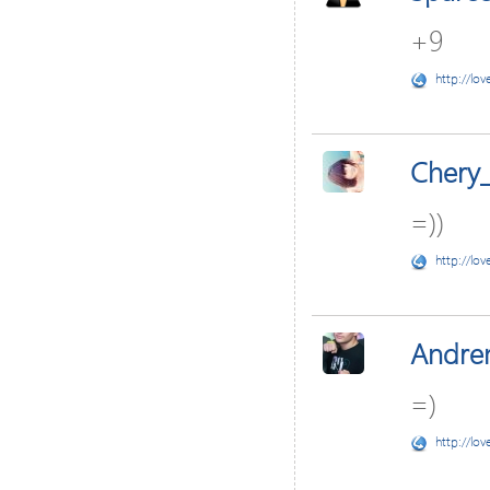
+9
http://lov
Cher
=))
http://lov
Andre
=)
http://lov