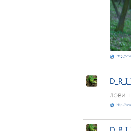
http://lov
D_R_I
лови +
http://lov
D_R_I