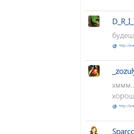
D_R_I
будеш 
http://lov
_zozul
хммм..
хороши
http://lov
Sparc