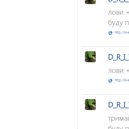
лови +
буду 
http://lov
D_R_I
лови +
http://lov
D_R_I
трима
буду 