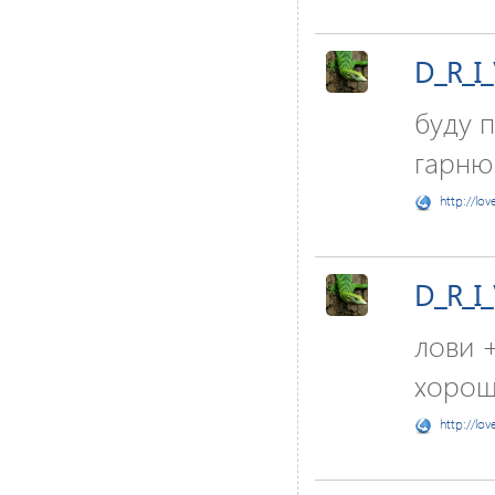
D_R_I
буду 
гарню
http://lov
D_R_I
лови 
хорош
http://lov