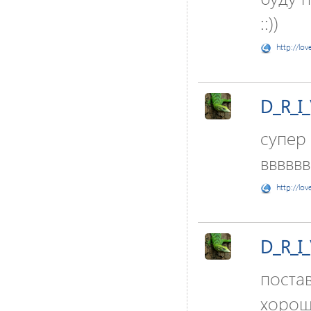
::))
http://lov
D_R_I
супер
ввввв
http://lov
D_R_I
постав
хорош