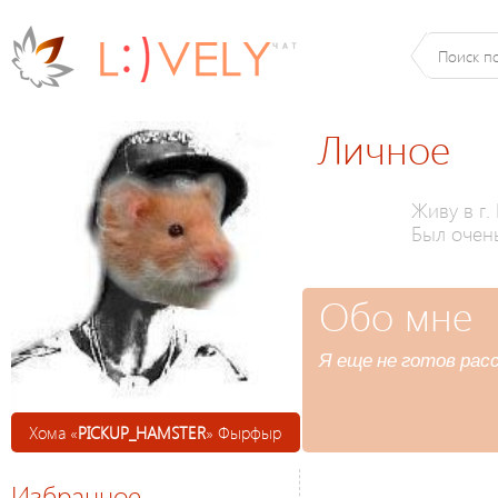
Личное
Живу в г.
Был очен
Обо мне
Я еще не готов расс
Хома «
PICKUP_HAMSTER
» Фырфыр
Избранное