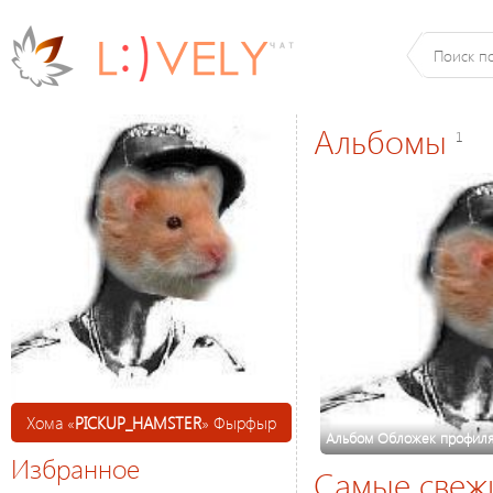
Альбомы
1
Хома «
PICKUP_HAMSTER
» Фырфыр
Альбом Обложек профил
Избранное
Самые свеж