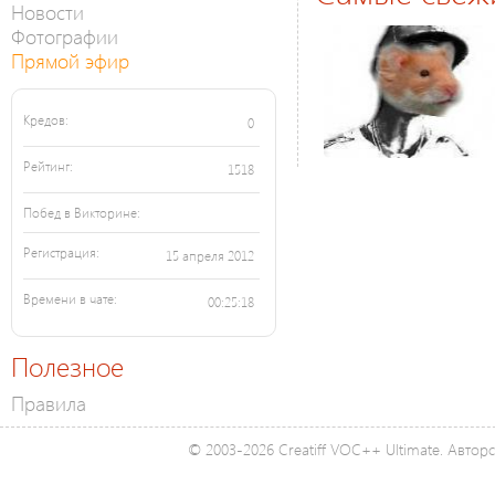
Новости
Фотографии
Прямой эфир
Кредов:
0
Рейтинг:
1518
Побед в Викторине:
Регистрация:
15 апреля 2012
Времени в чате:
00:25:18
Полезное
Правила
© 2003-2026 Creatiff VOC++ Ultimate. Автор