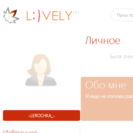
Личное
Была оче
Обо мне
Я еще не готова ра
«
LEROCHKA_
»
Избранное