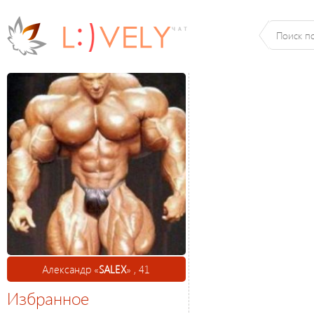
Александр «
SALEX
» , 41
Избранное