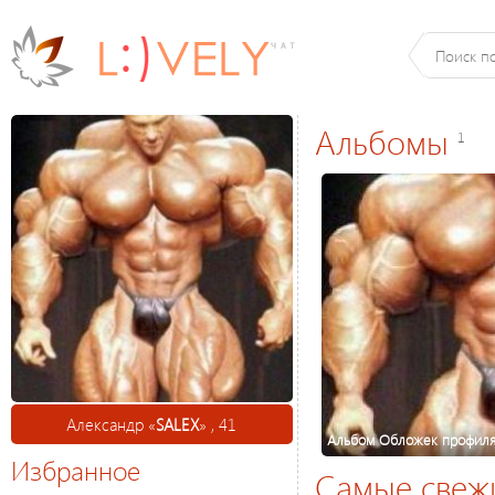
Альбомы
1
Александр «
SALEX
» , 41
Альбом Обложек профил
Избранное
Самые свеж