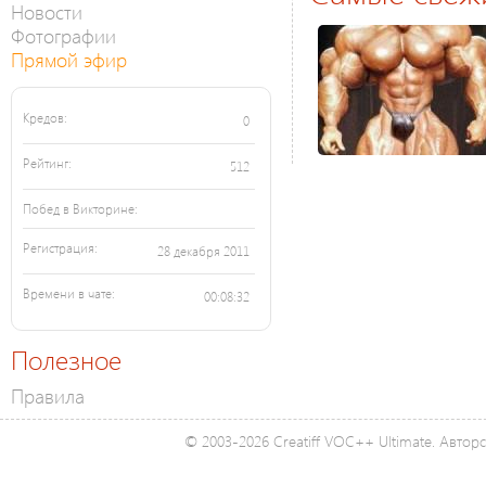
Новости
Фотографии
Прямой эфир
Кредов:
0
Рейтинг:
512
Побед в Викторине:
Регистрация:
28 декабря 2011
Времени в чате:
00:08:32
Полезное
Правила
© 2003-2026 Creatiff VOC++ Ultimate. Автор