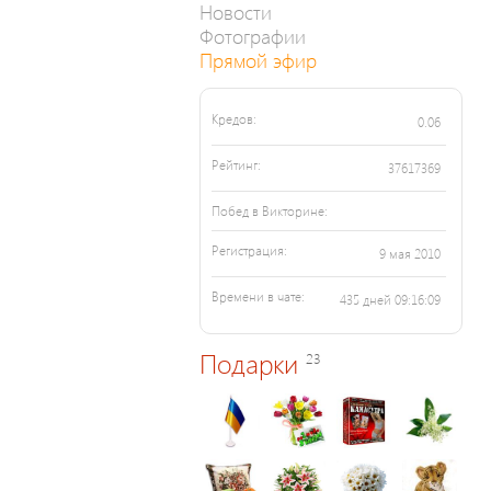
Новости
Фотографии
Прямой эфир
Кредов:
0.06
Рейтинг:
37617369
Побед в Викторине:
Регистрация:
9 мая 2010
Времени в чате:
435 дней 09:16:09
Подарки
23