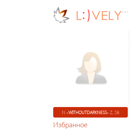
N «
WITHOUTDARKNESS
» Z, 56
Избранное