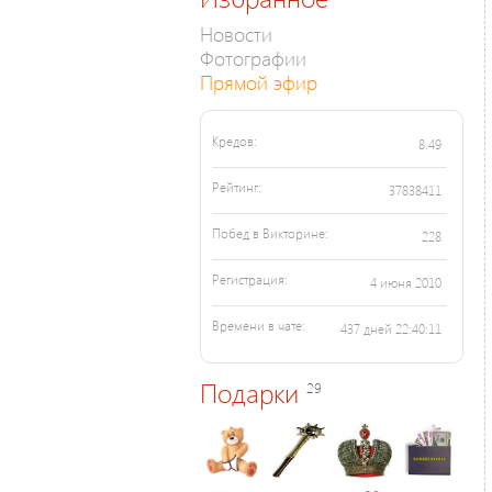
Новости
Фотографии
Прямой эфир
Кредов:
8.49
Рейтинг:
37838411
Побед в Викторине:
228
Регистрация:
4 июня 2010
Времени в чате:
437 дней 22:40:11
Подарки
29