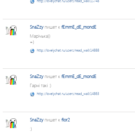
http://lovelychat.ru/users/read_wall/15748
SnaZzy
пишет к
fEmmE_dE_mondE
Марічька))
=)
http://lovelychat.ru/users/read_wall/14888
SnaZzy
пишет к
fEmmE_dE_mondE
Гарні такі :)
http://lovelychat.ru/users/read_wall/14863
SnaZzy
пишет к
flor2
:)