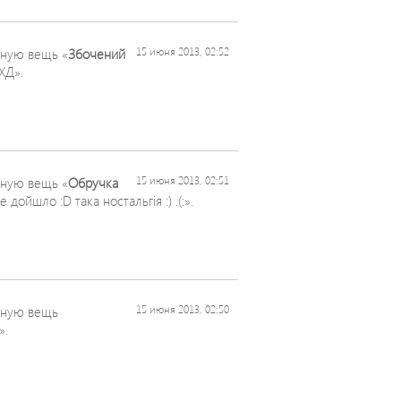
ную вещь «
Збочений
15 июня 2013, 02:52
ХД».
ную вещь «
Обручка
15 июня 2013, 02:51
 дойшло :D така ностальгія :) .(:».
ьную вещь
15 июня 2013, 02:50
».