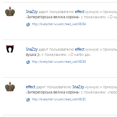
SnaZzy
дарит пользователю
effect
нужную и прикол
«
Імператорська велика корона
» с пожеланием: «:D ну
http://lovelychat.ru/users/read_wall/38284
SnaZzy
дарит пользователю
effect
нужную и приколь
вушка ;)
» с пожеланием: «:D кагби да».
http://lovelychat.ru/users/read_wall/38283
effect
дарит пользователю
SnaZzy
нужную и прикол
«
Імператорська велика корона
» с пожеланием: «прос
http://lovelychat.ru/users/read_wall/38282