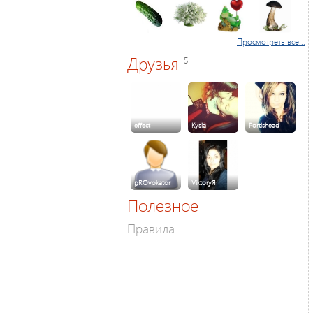
Просмотреть все...
Друзья
5
effect
Kysia
Portishead
pROvokator
ViktoryЯ
Полезное
Правила