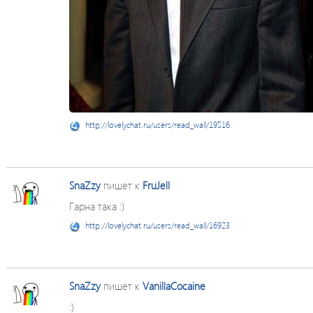
http://lovelychat.ru/users/read_wall/19516
SnaZzy
пишет к
FruJell
Гарна така :)
http://lovelychat.ru/users/read_wall/16923
SnaZzy
пишет к
VanillaCocaine
:)