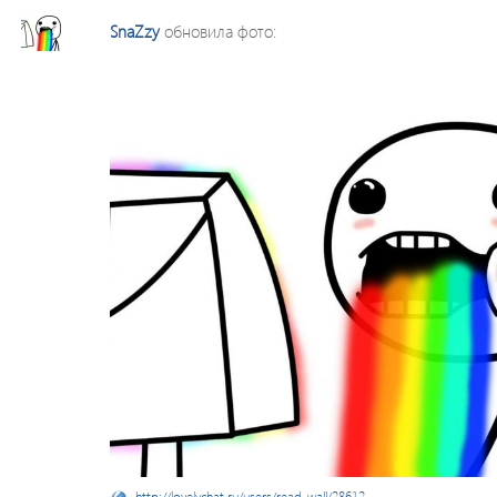
SnaZzy
обновила фото:
http://lovelychat.ru/users/read_wall/28612