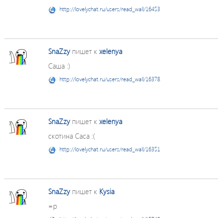
http://lovelychat.ru/users/read_wall/16453
SnaZzy
пишет к
xelenya
Саша :)
http://lovelychat.ru/users/read_wall/16378
SnaZzy
пишет к
xelenya
скотина Саса :(
http://lovelychat.ru/users/read_wall/16351
SnaZzy
пишет к
Kysia
=р