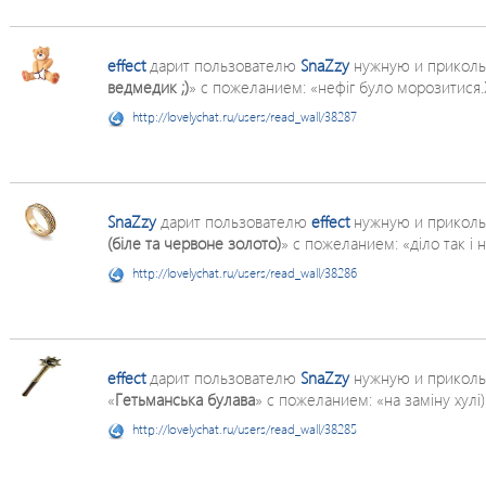
effect
дарит пользователю
SnaZzy
нужную и приколь
ведмедик ;)
» с пожеланием: «нефіг було морозитися.
http://lovelychat.ru/users/read_wall/38287
SnaZzy
дарит пользователю
effect
нужную и приколь
(біле та червоне золото)
» с пожеланием: «діло так і не
http://lovelychat.ru/users/read_wall/38286
effect
дарит пользователю
SnaZzy
нужную и прикол
«
Гетьманська булава
» с пожеланием: «на заміну хулі)
http://lovelychat.ru/users/read_wall/38285