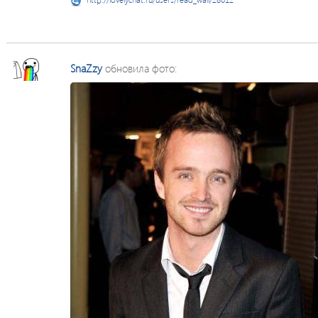
SnaZzy
обновила фото: