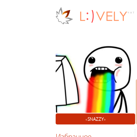
«
SNAZZY
»
Избранное