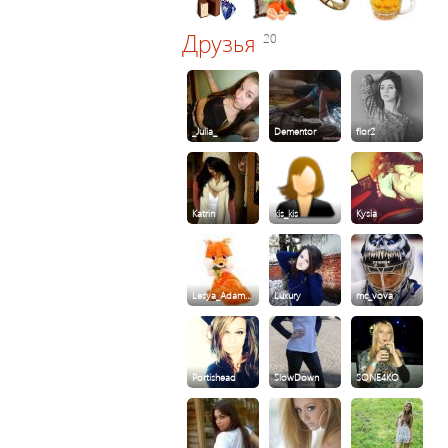
Друзья
20
_Julia_
Dementor
flor2
Katrin
kis_kis
Kysia
Lesya_Adam…
Luxury
mc_vova
Portishead
SlowDown
SONE4KO