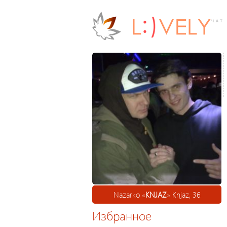
Nazarko «
KNJAZ
» Knjaz, 36
Избранное