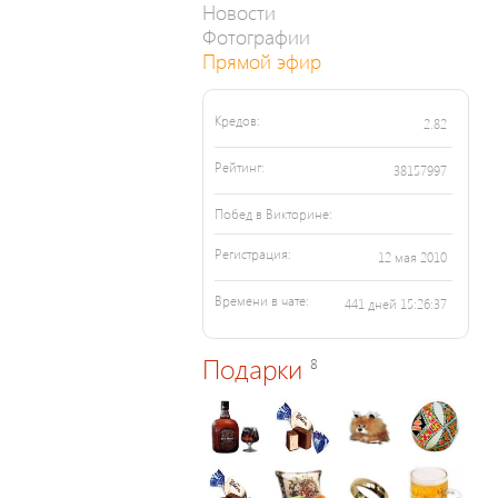
Новости
Фотографии
Прямой эфир
Кредов:
2.82
Рейтинг:
38157997
Побед в Викторине:
Регистрация:
12 мая 2010
Времени в чате:
441 дней 15:26:37
Подарки
8