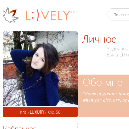
Личное
Родилась 
Была 10 н
Обо мне
“Some of greater thing 
when you kiss, cry, or
Kris «
LUXURY
» Kris, 56
Избранное