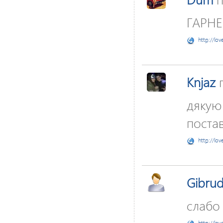
ГАРНЕ
http://lov
Knjaz
п
дякую
постав
http://lov
Gibru
слабо 
http://lov