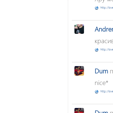
http://lov
Andre
красив
http://lov
Dum
п
nice*
http://lov
Dum
п