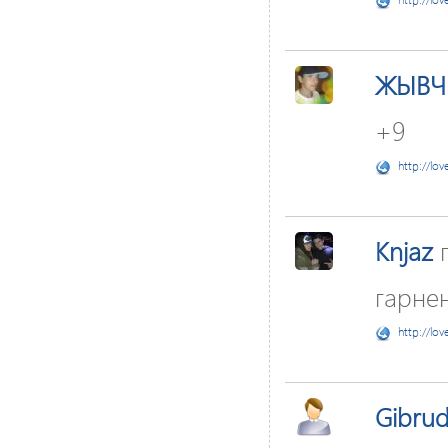
ЖЫВЧ
+9
http://lov
Knjaz
п
гарнен
http://lov
Gibru