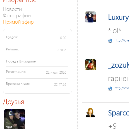
Новости
Фотографии
Luxury
Прямой эфир
*lol*
Кредов:
0.05
http://lov
Рейтинг:
82036
Побед в Викторине:
_zozul
Регистрация:
21 июля 2010
гарнен
Времени в чате:
22:47:16
http://lov
Друзья
1
Sparc
+9
Knjaz