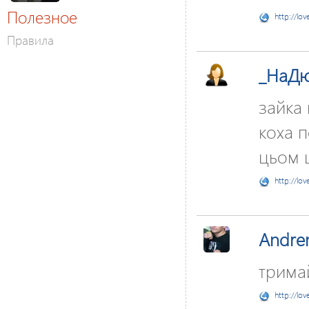
Полезное
http://lov
Правила
_НаД
зайка 
коха п
цьом 
http://lov
Andre
трима
http://lov