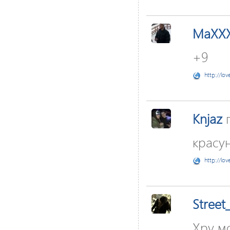
MaXX
+9
http://lov
Knjaz
п
красу
http://lov
Stree
Хру мо