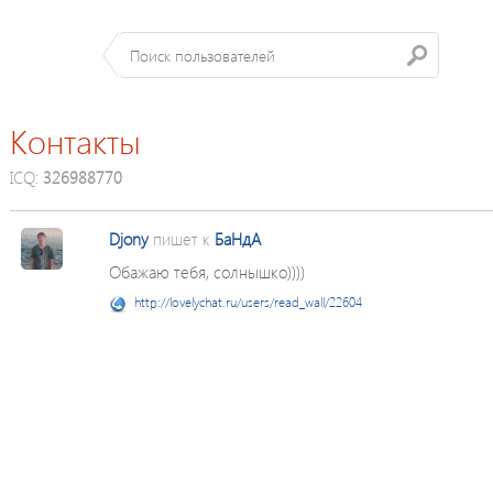
Контакты
ICQ:
326988770
Djony
пишет к
БаНдА
Обажаю тебя, солнышко))))
http://lovelychat.ru/users/read_wall/22604