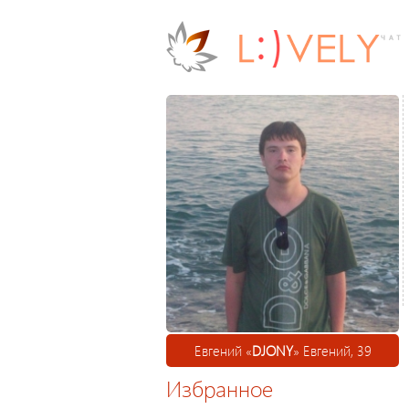
Евгений «
DJONY
» Евгений, 39
Избранное