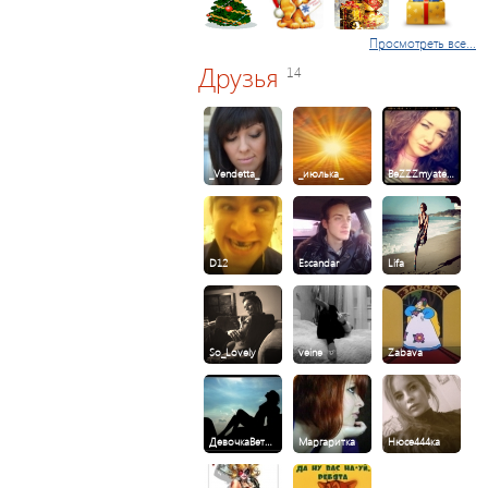
Просмотреть все...
Друзья
14
_Vendetta_
_июлька_
BeZZZmyate…
D12
Escandar
Lifa
So_Lovely
veine
Zabava
ДевочкаВет…
Маргаритка
Нюсе444ка