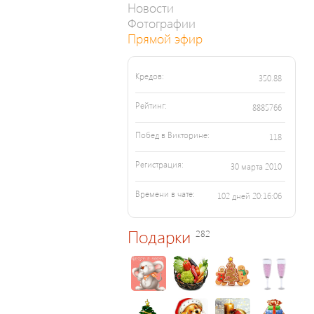
Новости
Фотографии
Прямой эфир
Кредов:
350.88
Рейтинг:
8885766
Побед в Викторине:
118
Регистрация:
30 марта 2010
Времени в чате:
102 дней 20:16:06
Подарки
282