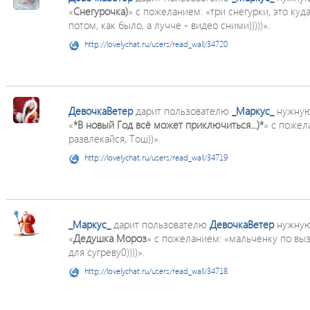
«
Снегурочка)
» с пожеланием: «три снегурки, это куд
потом, как было, а лучче - видео сними)))))».
http://lovelychat.ru/users/read_wall/34720
ДевочкаВетер
дарит пользователю
_Маркус_
нужную
«
*В новый Год всё может приключиться...)*
» с пожел
развлекайся, Тош))».
http://lovelychat.ru/users/read_wall/34719
_Маркус_
дарит пользователю
ДевочкаВетер
нужную
«
Дедушка Мороз
» с пожеланием: «мальченку по вызов
для сугреву0))))».
http://lovelychat.ru/users/read_wall/34718