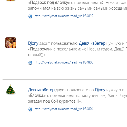
«
Подарок под ёлочку
» с пожеланием: «С Новым годо
запомнился на всю жизнь самыми самыми хорошими в
http://lovelychat.ru/users/read_wall/34819
Djony
дарит пользователю
ДевочкаВетер
нужную и 
«
Подарочки
» с пожеланием: «с Новым годом, Даш)) 
старый))».
http://lovelychat.ru/users/read_wall/34805
ДевочкаВетер
дарит пользователю
Djony
нужную и 
«
Ёлочка.
» с пожеланием: «с наступившим, Жень!!! пу
загадал под бой курантов!!!».
http://lovelychat.ru/users/read_wall/34804