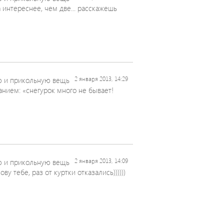
а интереснее, чем две... расскажешь
 и прикольную вещь
2 января 2013, 14:29
анием: «снегурок много не бывает!
 и прикольную вещь
2 января 2013, 14:09
у тебе, раз от куртки отказались))))))