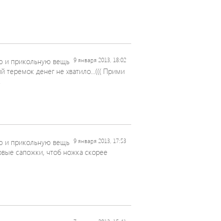
 и прикольную вещь
9 января 2013, 18:02
 теремок денег не хватило...((( Прими
.
 и прикольную вещь
9 января 2013, 17:53
овые сапожки, чтоб ножка скорее