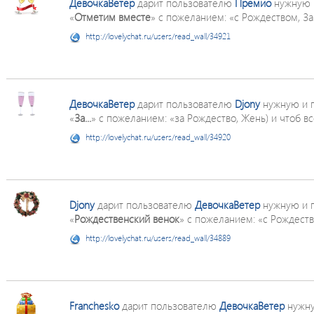
ДевочкаВетер
дарит пользователю
Премио
нужную 
«
Отметим вместе
» с пожеланием: «с Рождеством, Зай
http://lovelychat.ru/users/read_wall/34921
ДевочкаВетер
дарит пользователю
Djony
нужную и 
«
За...
» с пожеланием: «за Рождество, Жень) и чтоб все
http://lovelychat.ru/users/read_wall/34920
Djony
дарит пользователю
ДевочкаВетер
нужную и 
«
Рождественский венок
» с пожеланием: «с Рождеств
http://lovelychat.ru/users/read_wall/34889
Franchesko
дарит пользователю
ДевочкаВетер
нужну