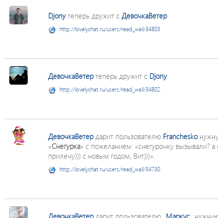
Djony
теперь дружит с
ДевочкаВетер
http://lovelychat.ru/users/read_wall/34803
ДевочкаВетер
теперь дружит с
Djony
http://lovelychat.ru/users/read_wall/34802
ДевочкаВетер
дарит пользователю
Franchesko
нужну
«
Снегурка
» с пожеланием: «снегурочку вызывали? а 
прилечу))) с новым годом, Вит)))».
http://lovelychat.ru/users/read_wall/34730
ДевочкаВетер
дарит пользователю
_Маркус_
нужную