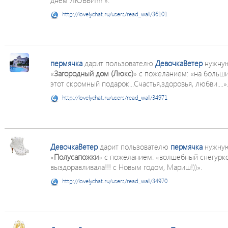
днем ЛЮБВИ!!! ».
http://lovelychat.ru/users/read_wall/36101
пермячка
дарит пользователю
ДевочкаВетер
нужную
«
Загородный дом (Люкс)
» с пожеланием: «на больший
этот скромный подарок...Счастья,здоровья, любви....»
http://lovelychat.ru/users/read_wall/34971
ДевочкаВетер
дарит пользователю
пермячка
нужную
«
Полусапожки
» с пожеланием: «волшебный снегурк
выздоравливала!!! с Новым годом, Мариш!))».
http://lovelychat.ru/users/read_wall/34970