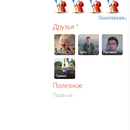
Просмотреть все...
Друзья
4
_Маркус_
Djony
Franchesko
Премио
Полезное
Правила