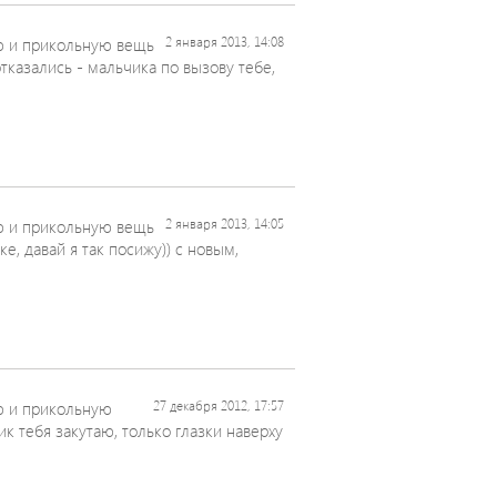
 и прикольную вещь
2 января 2013, 14:08
отказались - мальчика по вызову тебе,
 и прикольную вещь
2 января 2013, 14:05
е, давай я так посижу)) с новым,
 и прикольную
27 декабря 2012, 17:57
ик тебя закутаю, только глазки наверху