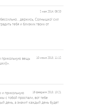
5 мая 2014, 08:50
 бессильно... держись, Солнышко! сил
градить тебя и близких твоих от
 прикольную вещь
10 июня 2013, 11:15
ки))».
 и прикольную
16 февраля 2013, 13:21
мы с тобой проспали, вот тебе
дый день, а значит каждый день будет