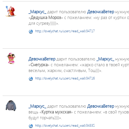
_Маркус_
дарит пользователю
ДевочкаВетер
нужную
«
Дедушка Мороз
» с пожеланием: «ну раз от куртки 
для сугреву)))))».
http://lovelychat.ru/users/read_wall/34717
ДевочкаВетер
дарит пользователю
_Маркус_
нужную
«
Снегурка
» с пожеланием: «жарко стало в твоей куртк
веселым, жарким, счастливым, Тош)))».
http://lovelychat.ru/users/read_wall/34716
_Маркус_
дарит пользователю
ДевочкаВетер
нужную
вещь «
Куртка мужская
» с пожеланием: «в свой пухов
будут торчать))))».
http://lovelychat.ru/users/read_wall/34335