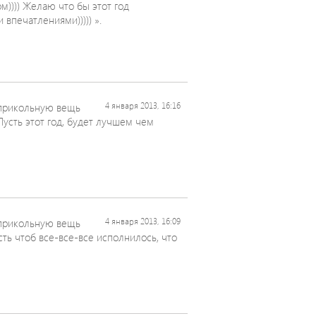
м)))) Желаю что бы этот год
печатлениями))))) ».
прикольную вещь
4 января 2013, 16:16
Пусть этот год, будет лучшем чем
прикольную вещь
4 января 2013, 16:09
сть чтоб все-все-все исполнилось, что