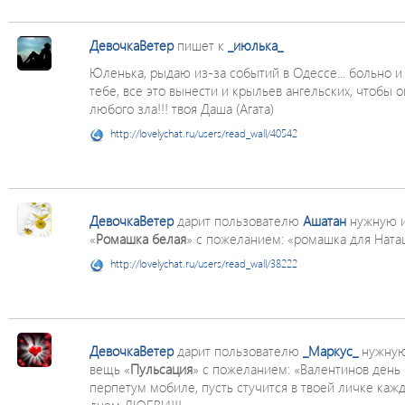
ДевочкаВетер
пишет к
_июлька_
Юленька, рыдаю из-за событий в Одессе... больно и
тебе, все это вынести и крыльев ангельских, чтобы о
любого зла!!! твоя Даша (Агата)
http://lovelychat.ru/users/read_wall/40542
ДевочкаВетер
дарит пользователю
Ашатан
нужную и
«
Ромашка белая
» с пожеланием: «ромашка для Наташ
http://lovelychat.ru/users/read_wall/38222
ДевочкаВетер
дарит пользователю
_Маркус_
нужную
вещь «
Пульсация
» с пожеланием: «Валентинов день 
перпетум мобиле, пусть стучится в твоей личке каж