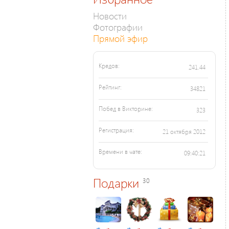
Новости
Фотографии
Прямой эфир
Кредов:
241.44
Рейтинг:
34821
Побед в Викторине:
323
Регистрация:
21 октября 2012
Времени в чате:
09:40:21
Подарки
30