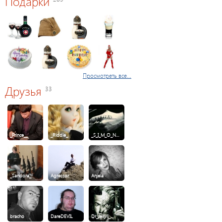
Подарки
Просмотреть все...
Друзья
33
_Prince__
_Riddle_
_S_I_M_O_N…
_Sandora_
Agressor
Anjela
bracho
DareDEVIL
Dr_Jekyll_…