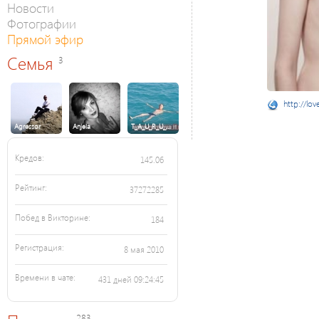
Новости
Фотографии
Прямой эфир
Семья
3
http://lov
Agressor
Anjela
T_A_U_R_U_…
Кредов:
145.06
Рейтинг:
37272285
Побед в Викторине:
184
Регистрация:
8 мая 2010
Времени в чате:
431 дней 09:24:45
283