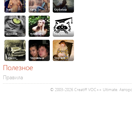
Змей
Квiта
Клубнічка
муро4ка
пуФФистік
Розумник
Тарасик_
Чорненька
Чортеня
Полезное
Правила
© 2003-2026 Creatiff VOC++ Ultimate. Автор