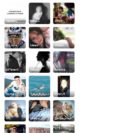
Harmony
HeNeSi
JERRY
mc_vova
Melani
MisterX
MrTeneviK
Neitina
Paranoia
Scythe
T_A_U_R_U_…
ViktoryЯ
Wik
xelenya
Дворецький