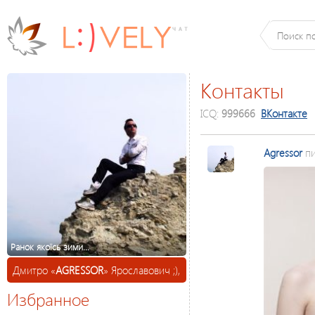
Контакты
ICQ:
999666
ВКонтакте
Agressor
пи
Ранок якоїсь зими...
Дмитро «
AGRESSOR
» Ярославович ;),
Избранное
91