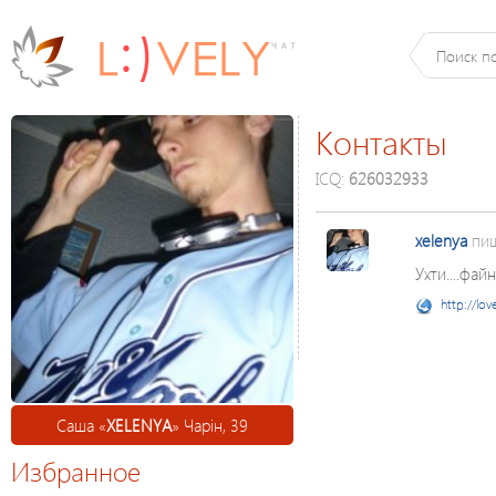
Контакты
ICQ:
626032933
xelenya
пиш
Ухти....фай
http://lov
Саша «
XELENYA
» Чарін, 39
Избранное