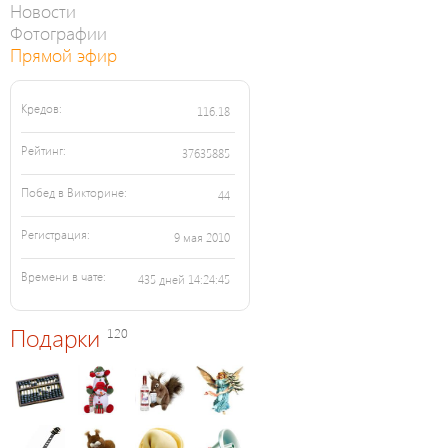
Новости
Фотографии
Прямой эфир
Кредов:
116.18
Рейтинг:
37635885
Побед в Викторине:
44
Регистрация:
9 мая 2010
Времени в чате:
435 дней 14:24:45
Подарки
120