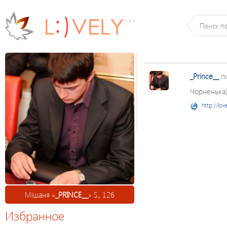
_Prince__
п
Чорненька))
http://lov
Мішаня «
_PRINCE__
» S., 126
Избранное