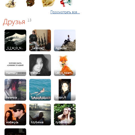
Просмотреть все...
Друзья
13
_S_I_M_O_N…
_Sandora_
Agressor
Harmony
HeNeSi
Lesya_Adam…
Paranoia
T_A_U_R_U_…
ViktoryЯ
жабакусь
Клубнічка
пуФФистік