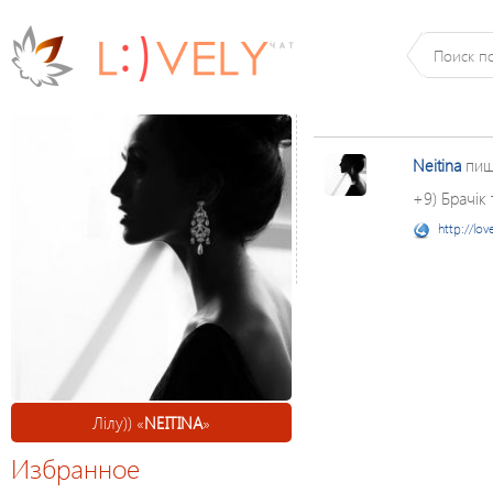
Neitina
пиш
+9) Брачік 
http://lov
Лілу)) «
NEITINA
»
Избранное