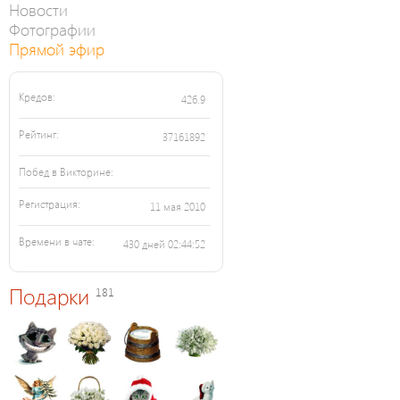
Новости
Фотографии
Прямой эфир
Кредов:
426.9
Рейтинг:
37161892
Побед в Викторине:
Регистрация:
11 мая 2010
Времени в чате:
430 дней 02:44:52
Подарки
181