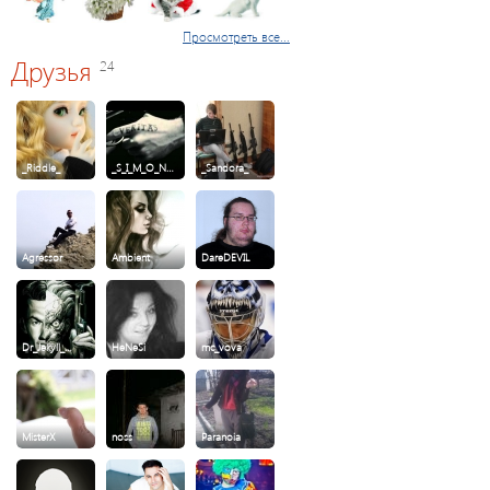
Просмотреть все...
Друзья
24
_Riddle_
_S_I_M_O_N…
_Sandora_
Agressor
Ambient
DareDEVIL
Dr_Jekyll_…
HeNeSi
mc_vova
MisterX
noss
Paranoia