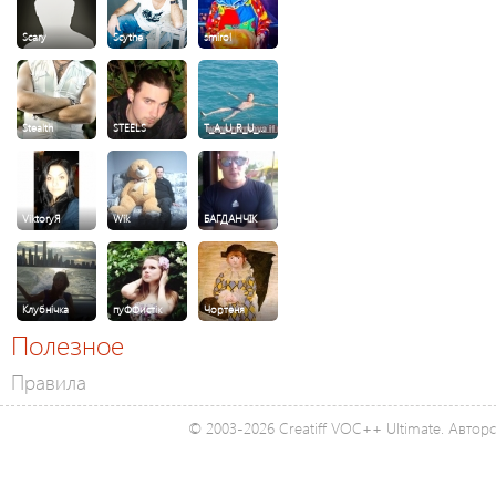
Scary
Scythe
smirol
Stealth
STEELS
T_A_U_R_U_…
ViktoryЯ
Wik
БАГДАНЧІК
Клубнічка
пуФФистік
Чортеня
Полезное
Правила
© 2003-2026 Creatiff VOC++ Ultimate. Автор