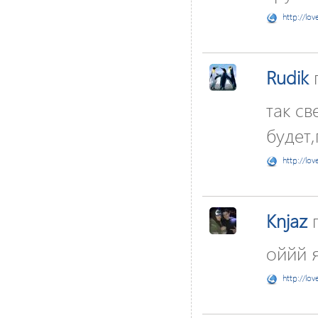
http://lov
Rudik
так св
будет,г
http://lov
Knjaz
п
оййй я
http://lov