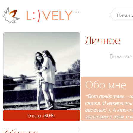
Личное
Была оче
Обо мне
“Вот представь – ж
света. И нахера ты 
веселых! )) А кто-
Ксюша «
BLER
»
засыпаем с тем, с 
Избранное