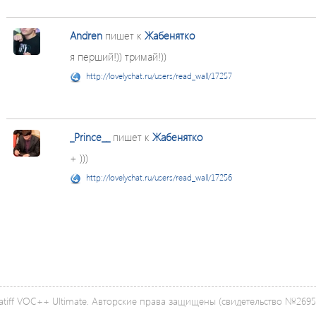
Andren
пишет к
Жабенятко
я перший!)) тримай!))
http://lovelychat.ru/users/read_wall/17257
_Prince__
пишет к
Жабенятко
+ )))
http://lovelychat.ru/users/read_wall/17256
tiff VOC++ Ultimate. Авторские права защищены (свидетельство №26958 