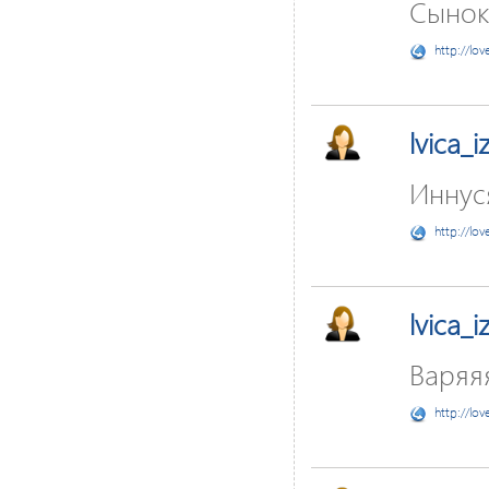
Сынок)
http://lov
lvica_
Иннуся
http://lov
lvica_
Варяяя
http://lov