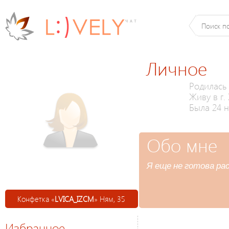
Личное
Родилась 
Живу в г.
Была 24 н
Обо мне
Я еще не готова ра
Конфетка «
LVICA_IZCM
» Ням, 35
Избранное