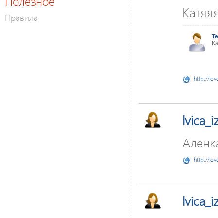
Полезное
Катяя
Правила
Te
Ка
http://lov
lvica_
Аленка
http://lov
lvica_