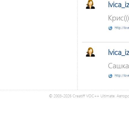
lvica_
Крис((
http://lov
lvica_
Сашкаа
http://lov
© 2003-2026 Creatiff VOC++ Ultimate. Автор