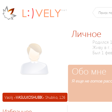
Личное
Родился 1
Живу в г.
Был 1 фев
Обо мне
Я еще не готов расс
Vasilij «
VASULKOSHUBIK
» Shubiko, 126
Избранное