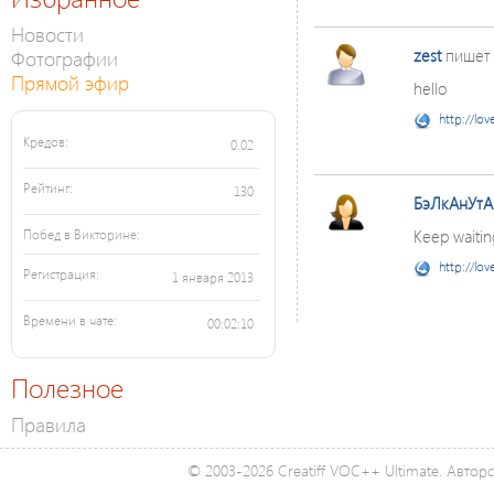
Новости
Фотографии
zest
пишет
Прямой эфир
hello
http://lov
Кредов:
0.02
Рейтинг:
130
БэЛкАнУтА
Keep waiting
Побед в Викторине:
http://lov
Регистрация:
1 января 2013
Времени в чате:
00:02:10
Полезное
Правила
© 2003-2026 Creatiff VOC++ Ultimate. Автор