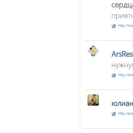
сердц
прият
http://lov
ArsRes
нужну
http://lov
юлиан
http://lov