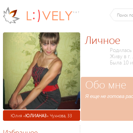
Личное
Родилась 
Живу в г.
Была 10 и
Обо мне
Я еще не готова ра
Юлия «
ЮЛИАНА3
» Чухнова, 33
Избранное