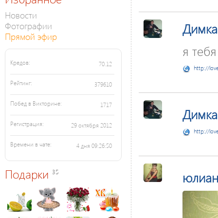
Новости
Фотографии
Димка
Прямой эфир
я теб
Кредов:
70.12
http://lov
Рейтинг:
379610
Побед в Викторине:
1717
Димка
Регистрация:
29 октября 2012
http://lov
Времени в чате:
4 дня 09:26:50
Подарки
35
юлиан