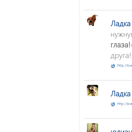
Ладка
нужну
глаза!
друга!
http://lov
Ладка
http://lov
юлиан