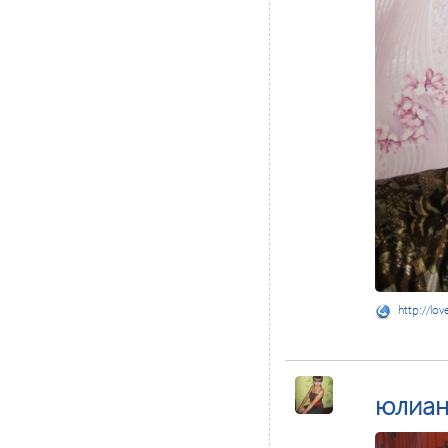
http://lov
юлиан