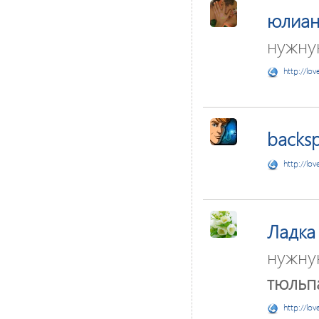
юлиан
нужну
http://lov
backsp
http://lov
Ладка
нужну
тюльп
http://lov