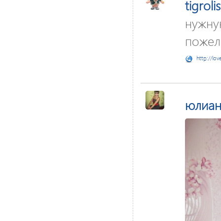
tigrolis
нужну
пожела
http://lov
юлиан