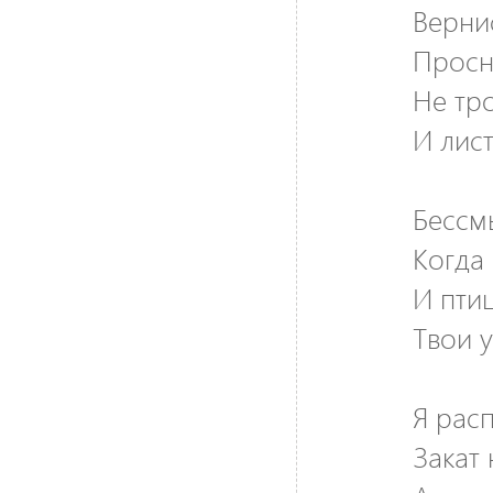
Верни
Просн
Не тр
И лист
Бессм
Когда
И пти
Твои 
Я рас
Закат 