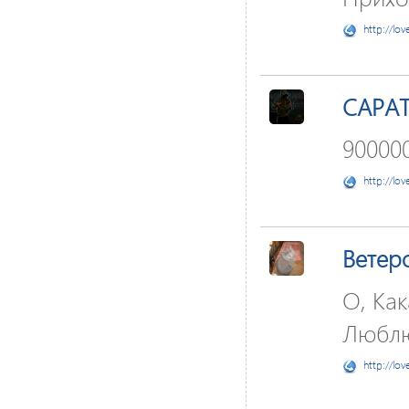
http://lov
САРА
900000
http://lov
Ветер
О, Как
Люблю
http://lov