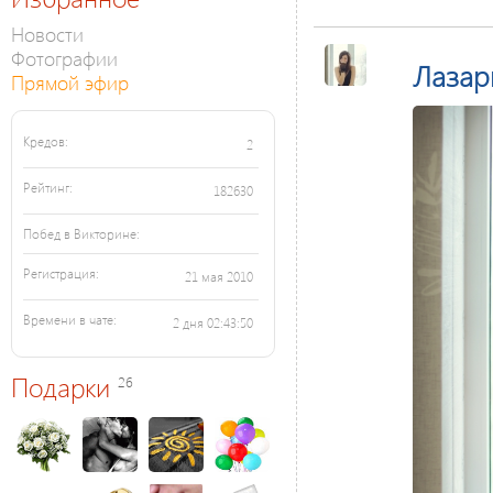
Новости
Фотографии
Лаза
Прямой эфир
Кредов:
2
Рейтинг:
182630
Побед в Викторине:
Регистрация:
21 мая 2010
Времени в чате:
2 дня 02:43:50
Подарки
26