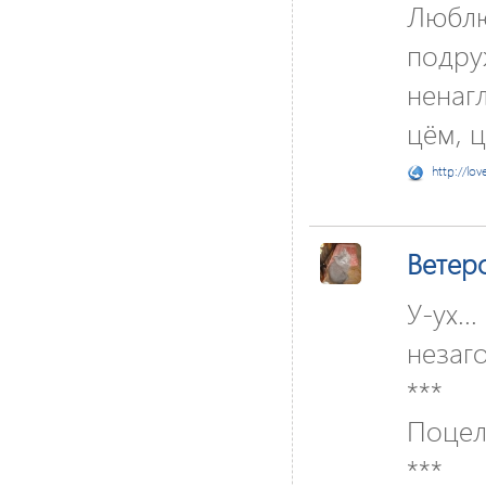
Люблю 
подру
ненаг
цём, ц
http://lov
Ветер
У-ух..
незаг
***
Поцел 
***