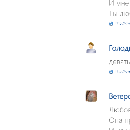
И мне 
Ты лю
http://lov
Голод
девять
http://lov
Ветер
Любов
Она п