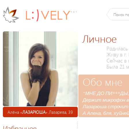
Личное
Родилась 
Живу в г.
Сейчас в 
Была 21 м
Обо мне
“МНЕ ДО ПИ***ДЫ,Я 
Держит микрофон в р
Лазарюша строчит а
Алёна «
ЛАЗАРЮША
» Лазарева, 39
А Алена, бля, хуйн
Избранное