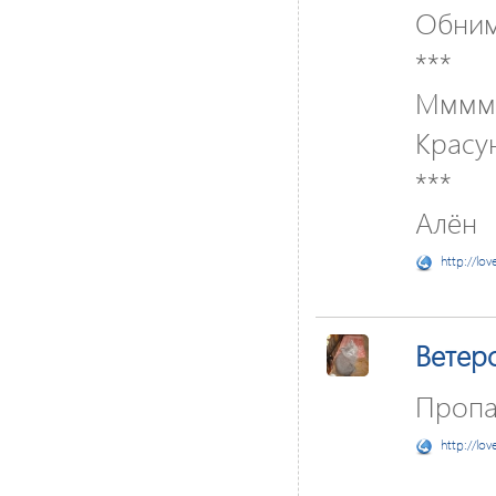
Обним
***
Мммм..
Красун
***
Алён
http://lov
Ветер
Пропал
http://lov