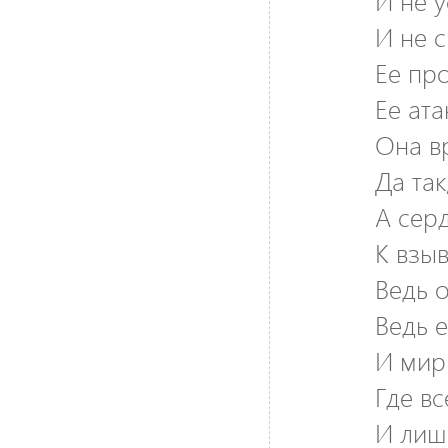
И не у
И не с
Ее пр
Ее ата
Она в
Да так
А сер
К взы
Ведь 
Ведь е
И мир
Где в
И лиш