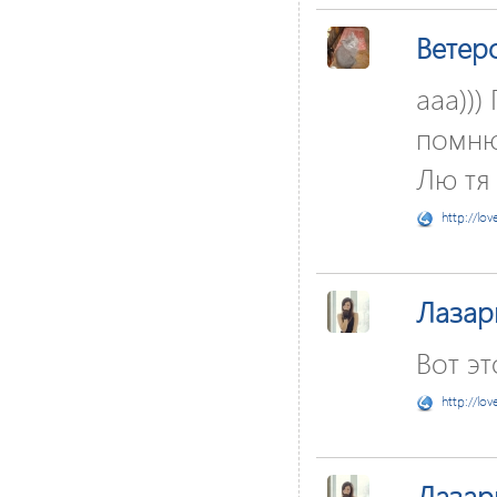
Ветер
ааа)))
помню,
Лю тя 
http://lov
Лаза
Вот эт
http://lov
Лаза