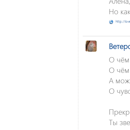
Алена
Но как
http://lov
Ветер
О чём 
О чём
А мож
О чув
Прекра
Ты зве