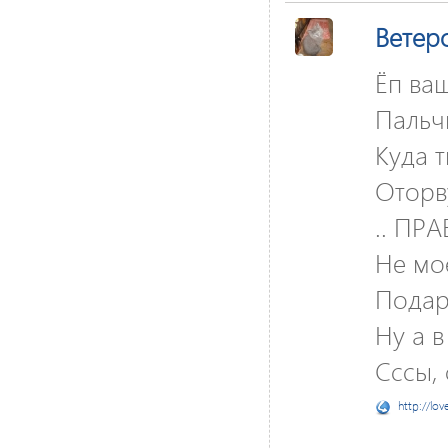
Ветер
Ёп ваш
Пальч
Куда т
Оторву
.. ПРА
Не мое
Подар
Ну а в
Сссы, 
http://lov