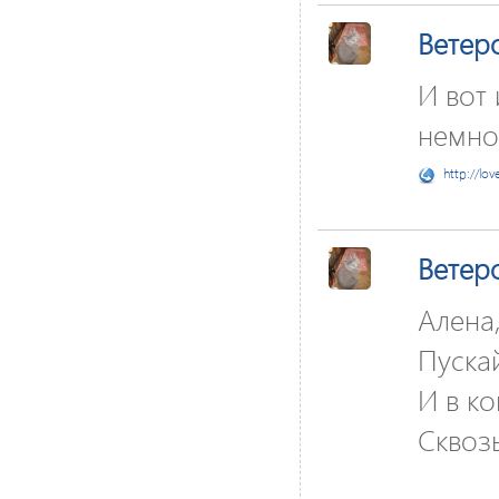
Ветер
И вот 
немног
http://lov
Ветер
Алена,
Пускай
И в ко
Сквоз