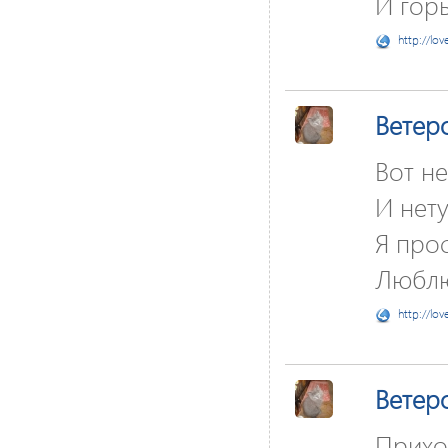
И горь
http://lov
Ветер
Вот не
И нету
Я прос
Люблю
http://lov
Ветер
Прихо