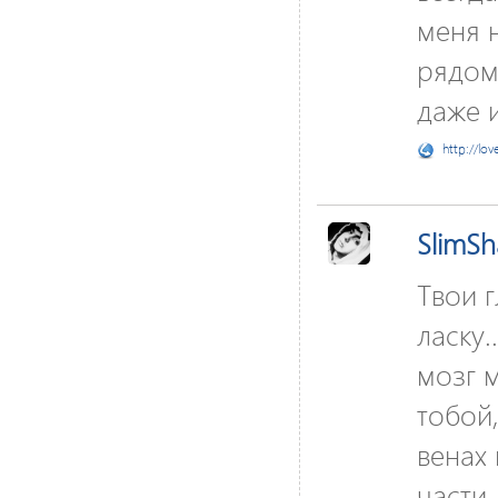
меня н
рядом
даже и
http://lov
SlimS
Твои г
ласку.
мозг м
тобой,
венах 
части.