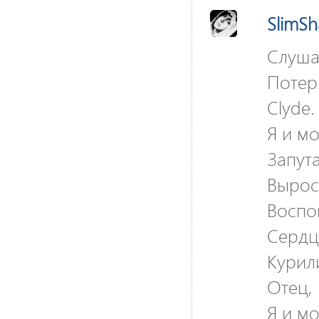
SlimS
Слушай
Потер
Clyde.
Я и м
Запут
Вырос
Воспо
Сердц
Курил
Отец, 
Я и м