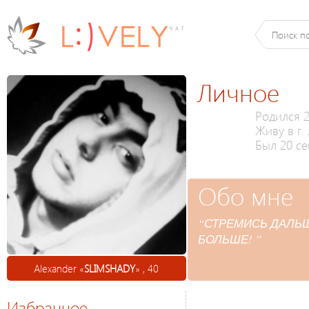
Личное
Родился 2
Живу в г.
Был 20 се
Обо мне
“СТРЕМИСЬ ДАЛЬШ
БОЛЬШЕ! ”
Alexander «
SLIMSHADY
» , 40
Избранное