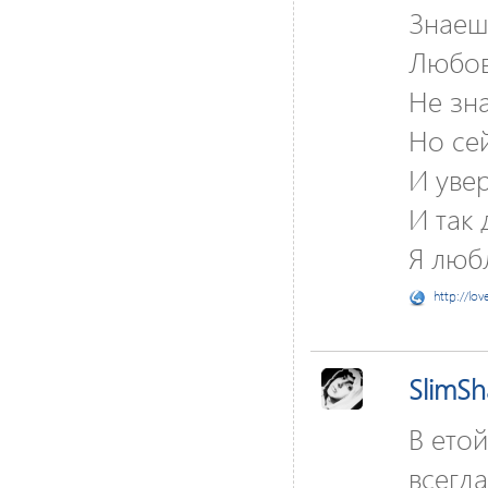
Знаеш
Любовь
Не зна
Но се
И уве
И так 
Я люб
http://lov
SlimS
В етой
всегда