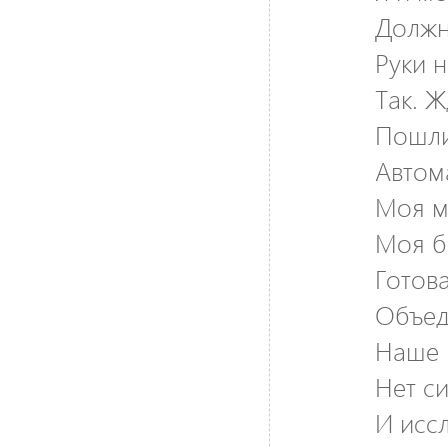
Должн
Руки н
Так. Ж
Пошли
Автома
Моя м
Моя б
Готова
Объед
Наше 
Нет с
И исс