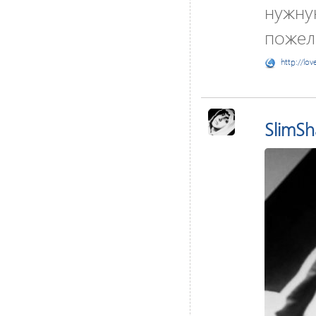
нужну
пожел
http://lov
SlimS