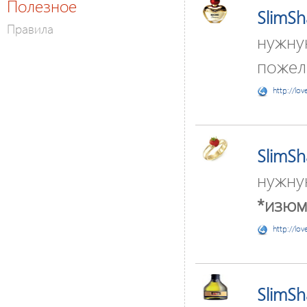
Полезное
SlimS
Правила
нужну
пожела
http://lov
SlimS
нужну
*изюм
http://lov
SlimS