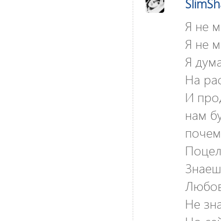
SlimS
Я не м
Я не м
Я дума
На рас
И про
нам б
почему
Поцело
Знаеш
Любов
Не зна