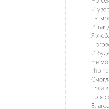
Но се
И уве
Ты моя
И так 
Я люб
Погов
И буде
Не мо
Что та
Смогл
Если 
То я с
Благод