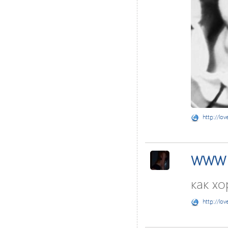
http://lov
WWW
как х
http://lov