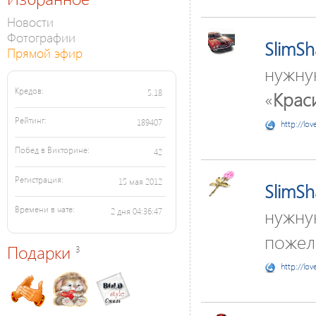
Новости
Фотографии
SlimS
Прямой эфир
нужну
Кредов:
«
Крас
5.18
Рейтинг:
189407
http://lov
Побед в Викторине:
42
Регистрация:
15 мая 2012
SlimS
нужну
Времени в чате:
2 дня 04:36:47
пожела
Подарки
3
http://lov