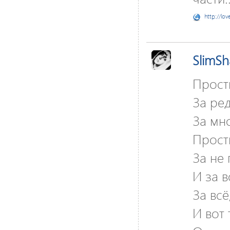
http://lov
SlimS
Прост
За ре
За мн
Прост
За не
И за 
За всё
И вот 