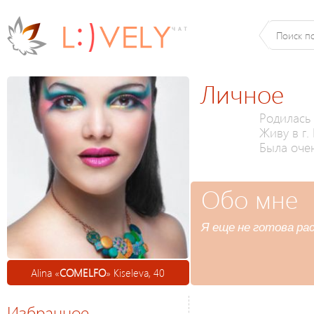
Личное
Родилась 
Живу в г.
Была оче
Обо мне
Я еще не готова ра
Alina «
COMELFO
» Kiseleva, 40
Избранное