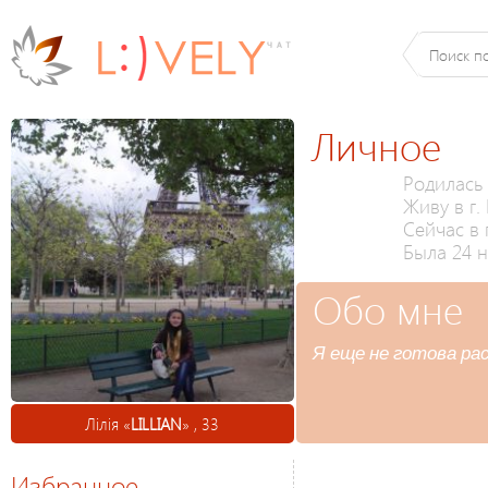
Личное
Родилась 
Живу в г.
Сейчас в 
Была 24 н
Обо мне
Я еще не готова ра
Лілія «
LILLIAN
» , 33
Избранное