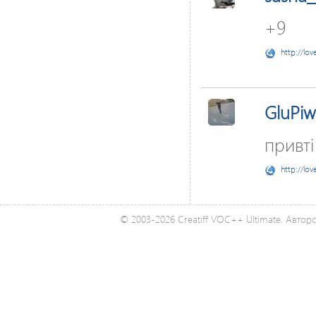
+9
http://lov
GluPi
привті
http://lov
© 2003-2026 Creatiff VOC++ Ultimate. Автор