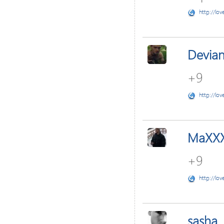
http://lov
Devia
+9
http://lov
MaXX
+9
http://lov
sasha_