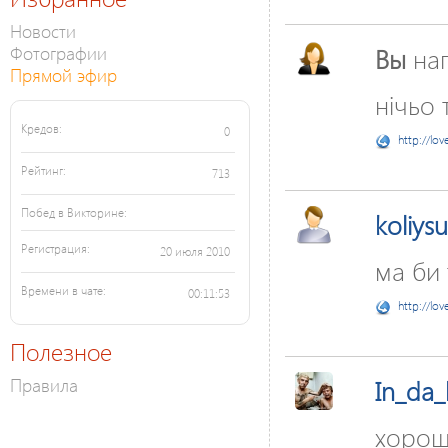
Новости
Фотографии
Вы
нап
Прямой эфир
нічьо т
Кредов:
0
http://lov
Рейтинг:
713
Побед в Викторине:
koliys
Регистрация:
20 июля 2010
ма би 
Времени в чате:
00:11:53
http://lov
Полезное
Правила
In_da
хоро