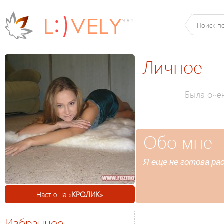
Личное
Была оче
Обо мне
Я еще не готова ра
Настюша «
КРОЛИК
»
Избранное