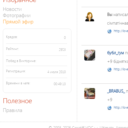
Новости
Фотографии
Вы
написа
Прямой эфир
сімпатічна
http://lov
Кредов:
0
Рейтинг:
2953
бубл_гум
п
+9 біднятк
Побед в Викторине:
http://lov
Регистрация:
4 июля 2010
Времени в чате:
00:49:13
_BRABUS_
п
Полезное
+9
http://lov
Правила
© 2003-2026 Creatiff VOC++ Ultimate. Автор