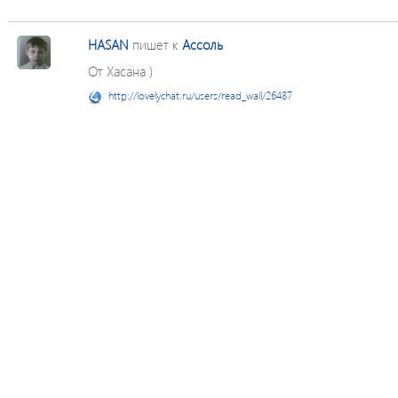
HASAN
пишет к
Ассоль
От Хасана )
http://lovelychat.ru/users/read_wall/26487