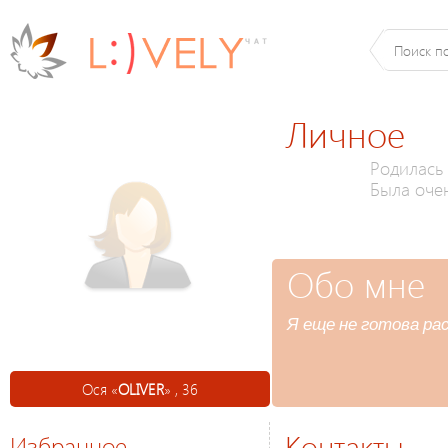
Личное
Родилась 
Была оче
Обо мне
Я еще не готова ра
Ося «
OLIVER
» , 36
Контакты
Избранное