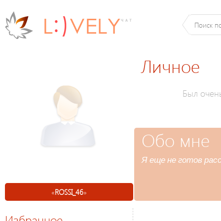
Личное
Был очен
Обо мне
Я еще не готов расс
«
ROSSI_46
»
Избранное