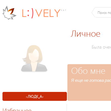
Личное
Была оче
Обо мне
Я еще не готова ра
«
ЛЮДК_А
»
Избранное