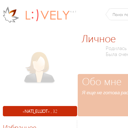
Личное
Родилась 
Была оче
Обо мне
Я еще не готова ра
«
NATI_ELLIOT
» , 32
Избранное