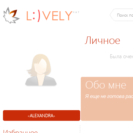
Личное
Была оче
Обо мне
Я еще не готова ра
«
ALEXANDRA
»
Избранное