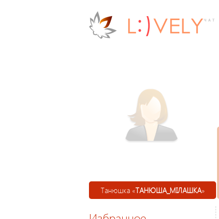
Танюшка «
ТАНЮША_МІЛАШКА
»
Мілашка)), 31
Избранное