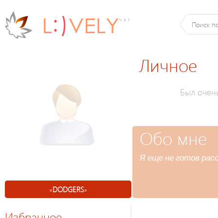
Личное
Был очен
Обо мне
Я еще не готов расс
«
DODGERS
»
Избранное