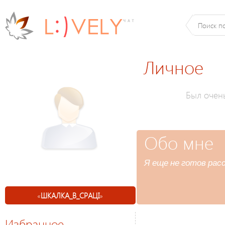
Личное
Был очен
Обо мне
Я еще не готов расс
«
ШКАЛКА_В_СРАЦІ
»
Избранное