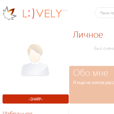
Личное
Был очен
Обо мне
Я еще не готов расс
«
SHARP
»
Избранное