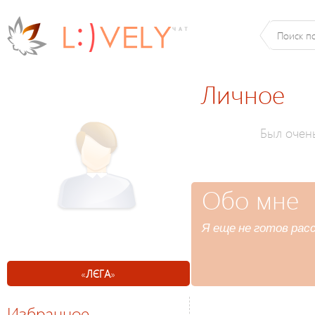
Личное
Был очен
Обо мне
Я еще не готов расс
«
ЛЄГА
»
Избранное