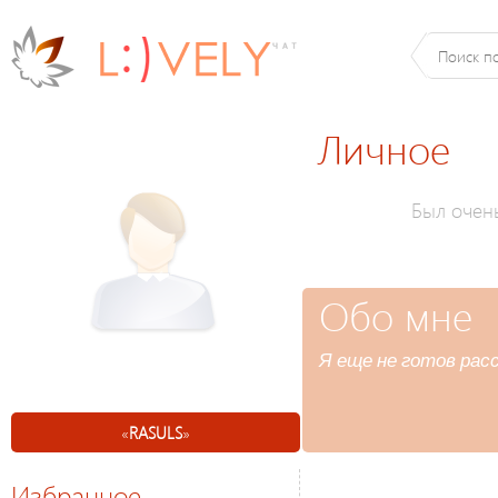
Личное
Был очен
Обо мне
Я еще не готов расс
«
RASULS
»
Избранное