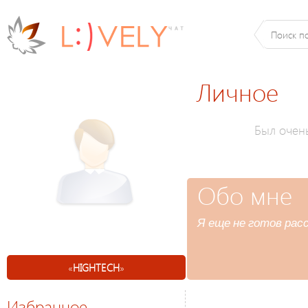
Личное
Был очен
Обо мне
Я еще не готов расс
«
HIGHTECH
»
Избранное