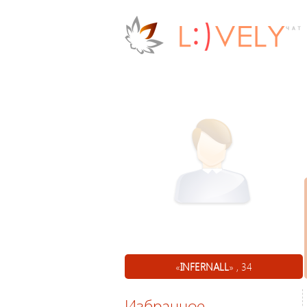
«
INFERNALL
» , 34
Избранное