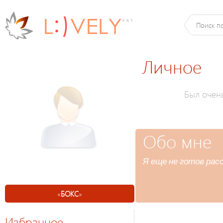
Личное
Был очен
Обо мне
Я еще не готов расс
«
БОКС
»
Избранное