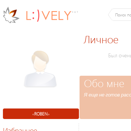
Личное
Был очен
Обо мне
Я еще не готов расс
«
ROBEN
»
Избранное