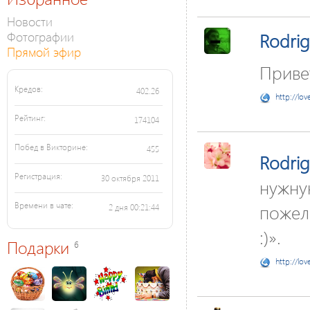
Новости
Фотографии
Rodri
Прямой эфир
Приве
Кредов:
402.26
http://lov
Рейтинг:
174104
Побед в Викторине:
455
Rodri
Регистрация:
30 октября 2011
нужну
пожел
Времени в чате:
2 дня 00:21:44
:)».
Подарки
6
http://lov