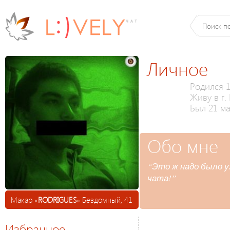
Личное
Родился 1
Живу в г.
Был 21 ма
Обо мне
“Это ж надо было 
чата!”
Макар «
RODRIGUES
» Бездомный, 41
Избранное