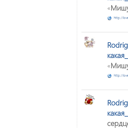
«
Миш
http://lov
Rodri
какая
«
Мишу
http://lov
Rodri
какая
сердц