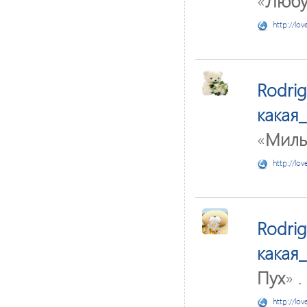
«
Любу
http://lov
Rodri
какая
«
Милы
http://lov
Rodri
какая
Пух
» .
http://lov