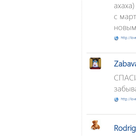
ахаха
с март
новым 
http://lov
Zabav
СПАС
забыв
http://lov
Rodri