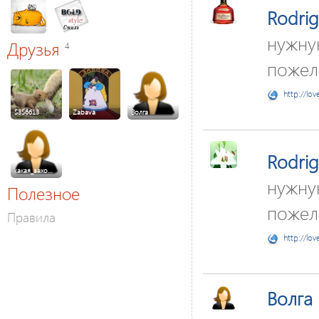
Rodri
нужну
Друзья
4
пожела
http://lov
5356613
Zabava
Волга
Rodri
какая_захо…
нужну
Полезное
пожел
Правила
http://lov
Волга